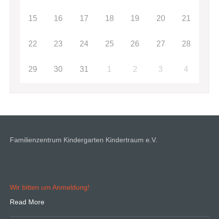
15
16
17
18
19
20
21
22
23
24
25
26
27
28
29
30
31
1
2
3
4
Familienzentrum Kindergarten Kindertraum e.V.
Wir bitten um Anmeldung!
Read More