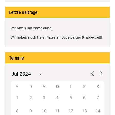
Letzte Beiträge
Wir bitten um Anmeldung!
Wir haben noch freie Plätze im Vogelberger Krabbeltreff!
Termine
M
D
M
D
F
S
S
1
2
3
4
5
6
7
8
9
10
11
12
13
14