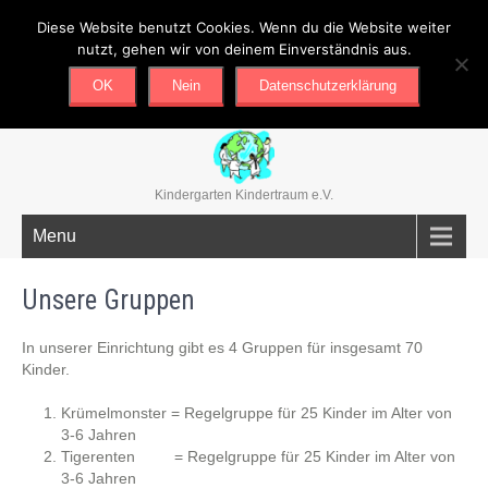
Diese Website benutzt Cookies. Wenn du die Website weiter
02351/679678
mail@kindergarten-kindertraum.de
nutzt, gehen wir von deinem Einverständnis aus.
OK
Nein
Datenschutzerklärung
Kindergarten Kindertraum e.V.
Menu
Unsere Gruppen
In unserer Einrichtung gibt es 4 Gruppen für insgesamt 70
Kinder.
Krümelmonster = Regelgruppe für 25 Kinder im Alter von
3-6 Jahren
Tigerenten = Regelgruppe für 25 Kinder im Alter von
3-6 Jahren