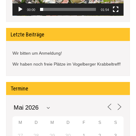
00:00
01:54
Letzte Beiträge
Wir bitten um Anmeldung!
Wir haben noch freie Plätze im Vogelberger Krabbeltreff!
Termine
M
D
M
D
F
S
S
27
28
29
30
1
2
3