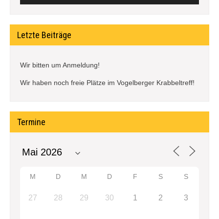
Letzte Beiträge
Wir bitten um Anmeldung!
Wir haben noch freie Plätze im Vogelberger Krabbeltreff!
Termine
M
D
M
D
F
S
S
27
28
29
30
1
2
3