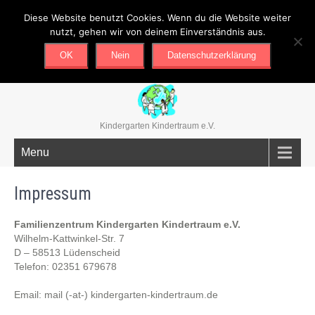
Diese Website benutzt Cookies. Wenn du die Website weiter
02351/679678
mail@kindergarten-kindertraum.de
nutzt, gehen wir von deinem Einverständnis aus.
OK
Nein
Datenschutzerklärung
Kindergarten Kindertraum e.V.
Menu
Impressum
Familienzentrum Kindergarten Kindertraum e.V.
Wilhelm-Kattwinkel-Str. 7
D – 58513 Lüdenscheid
Telefon: 02351 679678
Email: mail (-at-) kindergarten-kindertraum.de