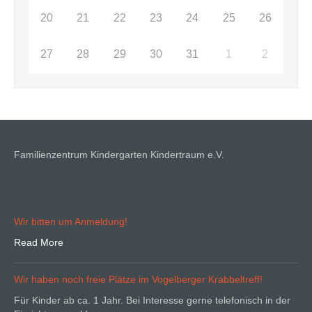
20
21
22
23
24
25
26
27
28
29
30
31
1
2
Familienzentrum Kindergarten Kindertraum e.V.
Wir bitten um Anmeldung!
Read More
Wir haben noch freie Plätze im Vogelberger Krabbeltreff!
Für Kinder ab ca. 1 Jahr. Bei Interesse gerne telefonisch in der