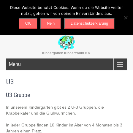
Diese Website benutzt Cookies. Wenn du die Website weiter
02351/679678
mail@kindergarten-kindertraum.de
nutzt, gehen wir von deinem Einverständnis aus.
OK
Nein
Datenschutzerklärung
Kindergarten Kindertraum e.V.
Menu
U3
U3 Gruppe
In unserem Kindergarten gibt es 2 U-3 Gruppen, die
Krabbelkäfer und die Glühwürmchen.
In jeder Gruppe finden 10 Kinder im Alter von 4 Monaten bis 3
Jahren einen Platz.