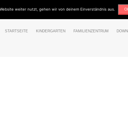
traum.de
Website weiter nutzt, gehen wir von deinem Einverständnis aus.
O
STARTSEITE
KINDERGARTEN
FAMILIENZENTRUM
DOWN