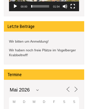
00:00
01:54
Letzte Beiträge
Wir bitten um Anmeldung!
Wir haben noch freie Plätze im Vogelberger
Krabbeltreff!
Termine
M
D
M
D
F
S
S