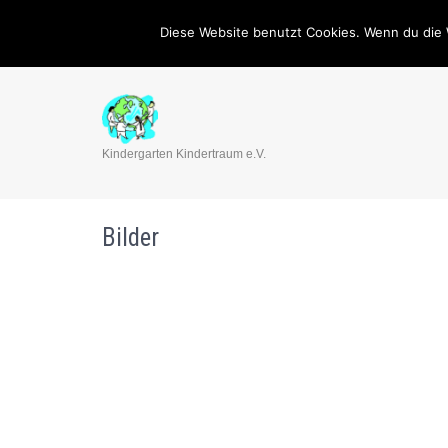
02351/679678
mail@kindergarten-kinder
Diese Website benutzt Cookies. Wenn du die 
Kindergarten Kindertraum e.V.
Bilder