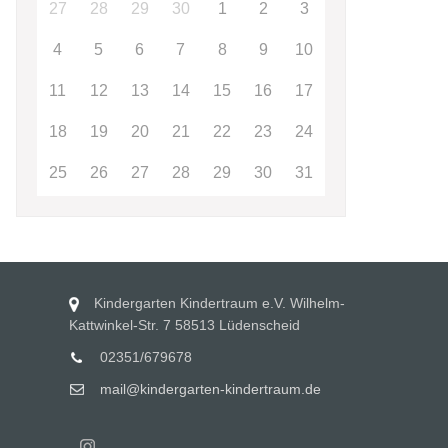
27
28
29
30
1
2
3
4
5
6
7
8
9
10
11
12
13
14
15
16
17
18
19
20
21
22
23
24
25
26
27
28
29
30
31
Kindergarten Kindertraum e.V. Wilhelm-
Kattwinkel-Str. 7 58513 Lüdenscheid
02351/679678
mail@kindergarten-kindertraum.de