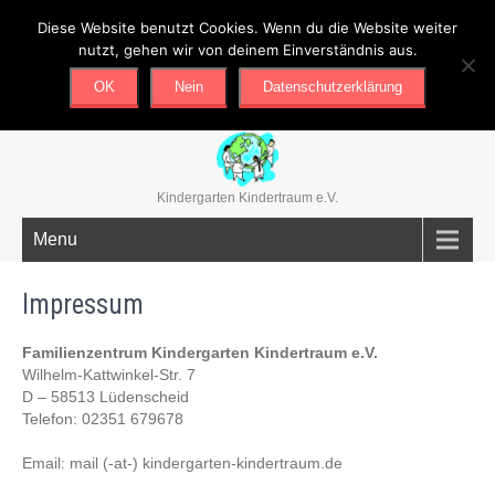
Diese Website benutzt Cookies. Wenn du die Website weiter
02351/679678
mail@kindergarten-kindertraum.de
nutzt, gehen wir von deinem Einverständnis aus.
OK
Nein
Datenschutzerklärung
Kindergarten Kindertraum e.V.
Menu
Impressum
Familienzentrum Kindergarten Kindertraum e.V.
Wilhelm-Kattwinkel-Str. 7
D – 58513 Lüdenscheid
Telefon: 02351 679678
Email: mail (-at-) kindergarten-kindertraum.de