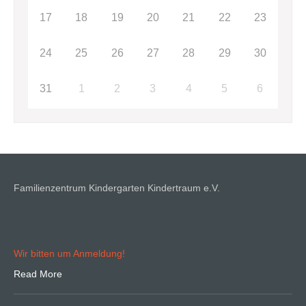
17
18
19
20
21
22
23
24
25
26
27
28
29
30
31
1
2
3
4
5
6
Familienzentrum Kindergarten Kindertraum e.V.
Wir bitten um Anmeldung!
Read More